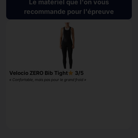
Le matériel que l'on vous
recommande pour l'épreuve
Velocio ZERO Bib Tight
3/5
« Confortable, mais pas pour le grand froid »
N
«
1