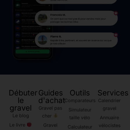
Débuter
Guides
Outils
Services
le
d'achat
Comparateurs
Calendrier
gravel
Gravel pas
gravel
Simulateur
Le blog
cher
taille vélo
Annuaire
Le livre
Gravel
vélocistes
Calculateur