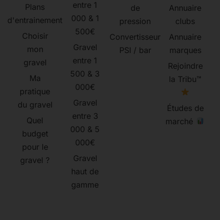
entre 1
Plans
de
Annuaire
000 & 1
d'entrainement
pression
clubs
500€
Choisir
Convertisseur
Annuaire
Gravel
mon
PSI / bar
marques
entre 1
gravel
Rejoindre
500 & 3
Ma
la Tribu™
000€
pratique
Gravel
du gravel
Études de
entre 3
Quel
marché
000 & 5
budget
000€
pour le
Gravel
gravel ?
haut de
gamme