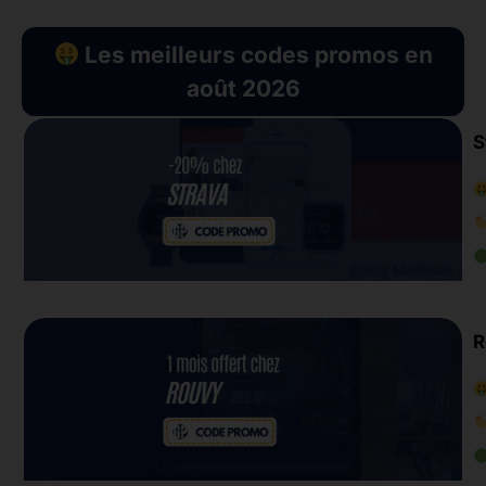
Les meilleurs codes promos en
août 2026
S
R