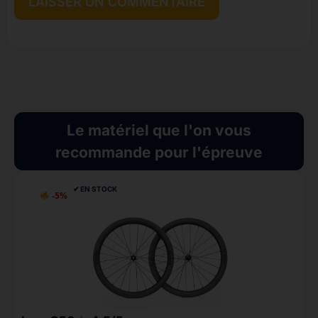
Le matériel que l'on vous
recommande pour l'épreuve
✔︎ EN STOCK
-5%
P