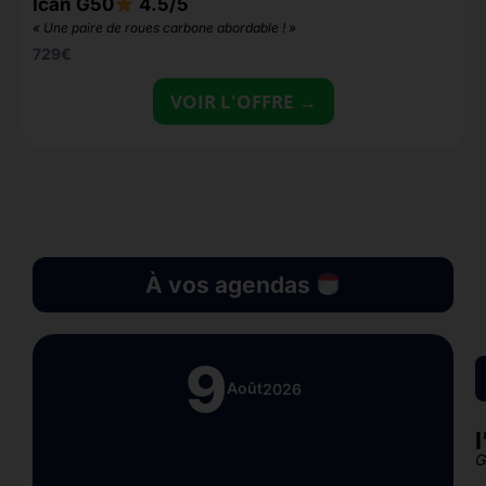
Ican G50
4.5/5
«
« Une paire de roues carbone abordable ! »
729
€
VOIR L'OFFRE →
À vos agendas
9
Août
2026
G