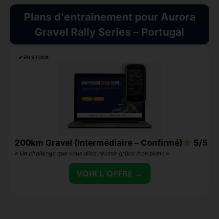
Plans d'entraînement pour Aurora
Gravel Rally Series – Portugal
✔︎ EN STOCK
200km Gravel (Intermédiaire – Confirmé)
5/5
3
« Un challenge que vous allez réussir grâce à ce plan ! »
«
VOIR L'OFFRE →