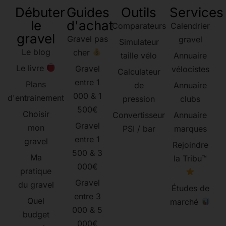
Débuter
Guides
Outils
Services
le
d'achat
Comparateurs
Calendrier
gravel
Gravel pas
gravel
Simulateur
Le blog
cher
taille vélo
Annuaire
Le livre
Gravel
vélocistes
Calculateur
entre 1
Plans
de
Annuaire
000 & 1
d'entrainement
pression
clubs
500€
Choisir
Convertisseur
Annuaire
Gravel
mon
PSI / bar
marques
entre 1
gravel
Rejoindre
500 & 3
Ma
la Tribu™
000€
pratique
Gravel
du gravel
Études de
entre 3
Quel
marché
000 & 5
budget
000€