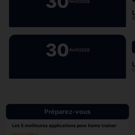
30
Août
2026
G
30
Août
2026
C
Préparez-vous
Les 5 meilleures applications pour home trainer
Lire ce guide »