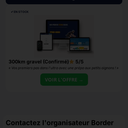
✔︎ EN STOCK
300km gravel (Confirmé)
5/5
2
« Vos premiers pas dans l’ultra avec une prépa aux petits oignons ! »
«
VOIR L'OFFRE →
Contactez l'organisateur Border