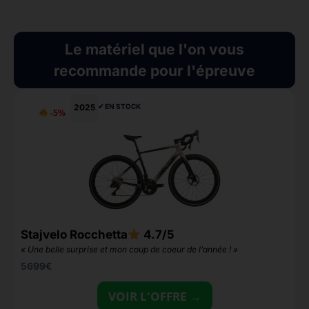
Le matériel que l'on vous
recommande pour l'épreuve
2025
✔︎ EN STOCK
-5%
S
Stajvelo Rocchetta
4.7/5
«
« Une belle surprise et mon coup de coeur de l’année ! »
5699
€
VOIR L'OFFRE →