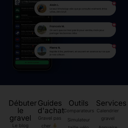
Débuter
Guides
Outils
Services
le
d'achat
Comparateurs
Calendrier
gravel
Gravel pas
gravel
Simulateur
Le blog
cher
taille vélo
Annuaire