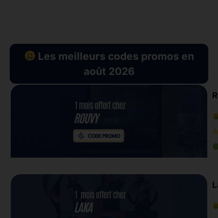
Les meilleurs codes promos en
août 2026
R
L