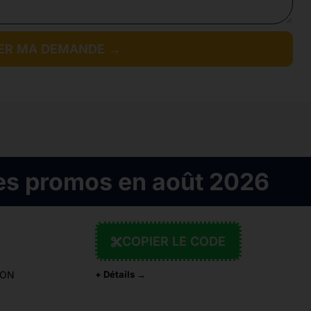
ER MA DEMANDE →
es promos en août 2026
COPIER LE CODE
ION
+ Détails →