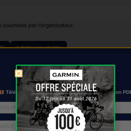
 soumises par l’organisateur.
DF)
Mettre à jour cette fiche
On vous l'envoie où ?
Ce contenu vous a aidé ?
Faites-le découvrir à d’autres cyclistes !
Téléchargez gratuitement le calendrier en version PD
ements-calendrier-gravel/flysch-gravel/