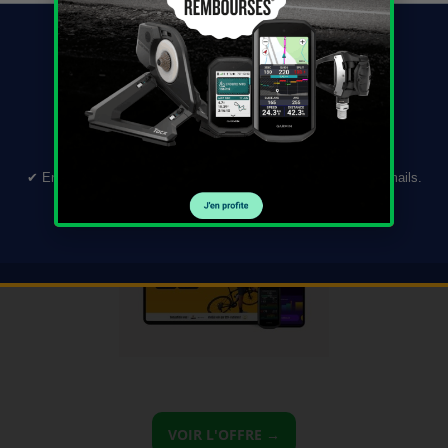
TÉLÉCHARGER →
 pour Flysch Gravel
✔︎ En validant ce formulaire, vous acceptez de recevoir nos e-mails.
Désinscription en 1 clic.
VOIR L'OFFRE →