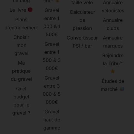
Le blog
cher
taille vélo
Annuaire
Le livre
Gravel
vélocistes
Calculateur
entre 1
Plans
de
Annuaire
000 & 1
d'entrainement
pression
clubs
500€
Choisir
Convertisseur
Annuaire
Gravel
mon
PSI / bar
marques
entre 1
gravel
Rejoindre
500 & 3
Ma
la Tribu™
000€
pratique
Gravel
du gravel
Études de
entre 3
Quel
marché
000 & 5
budget
000€
pour le
Gravel
gravel ?
haut de
gamme