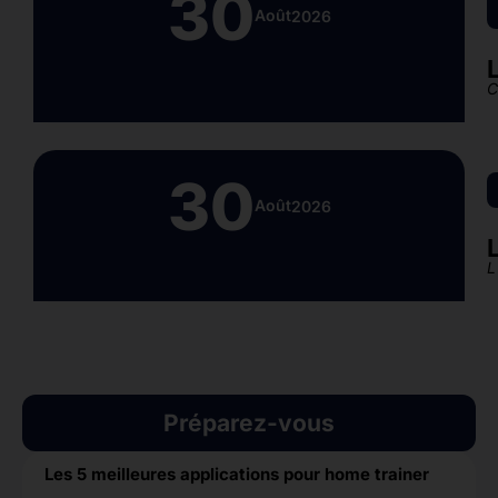
30
Août
2026
C
30
Août
2026
L
Préparez-vous
Les 5 meilleures applications pour home trainer