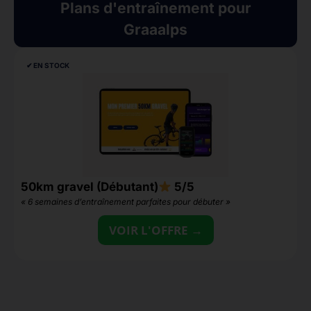
Plans d'entraînement pour
Graaalps
✔︎ EN STOCK
50km gravel (Débutant)
5/5
1
« 6 semaines d’entraînement parfaites pour débuter »
«
VOIR L'OFFRE →