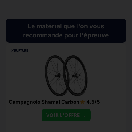
Le matériel que l'on vous
recommande pour l'épreuve
✘ RUPTURE
Campagnolo Shamal Carbon
4.5/5
i
«
VOIR L'OFFRE →
2