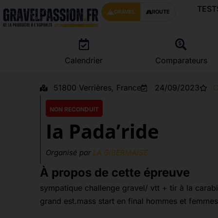
TEST
GRAVEL
ROUTE
Calendrier
Comparateurs
51800 Verrières, France
24/09/2023
C
NON RECONDUIT
Ia Pada’ride
Organisé par
LA GIBERMAISE
À propos de cette épreuve
sympatique challenge gravel/ vtt + tir à la cara
grand est.mass start en final hommes et femmes