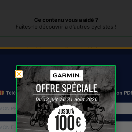
Ce contenu vous a aidé ?
Faites-le découvrir à d’autres cyclistes !
ements-calendrier-gravel/ila-padaride/
On vous l'envoie où ?
Téléchargez gratuitement le calendrier en version PD
 pour Ia Pada’ride