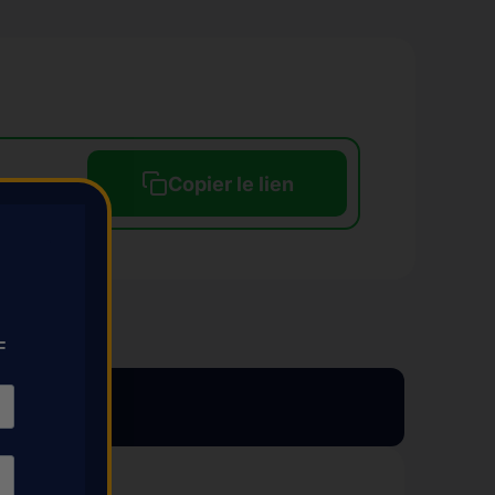
Copier le lien
F
✔︎ EN STOCK