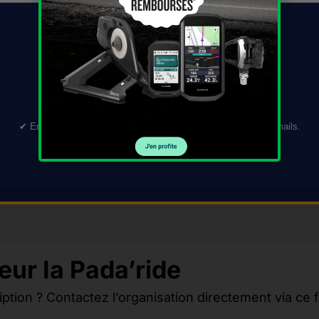
TÉLÉCHARGER →
✔︎ En validant ce formulaire, vous acceptez de recevoir nos e-mails.
Désinscription en 1 clic.
VOIR L'OFFRE →
eur Ia Pada’ride
iption ? Contactez l’organisation directement via ce 