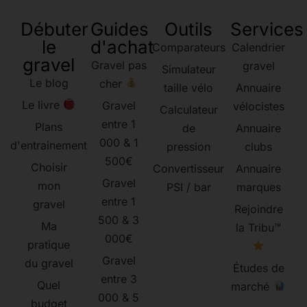
Débuter
Guides
Outils
Services
le
d'achat
Comparateurs
Calendrier
gravel
Gravel pas
gravel
Simulateur
Le blog
cher
taille vélo
Annuaire
Le livre
Gravel
vélocistes
Calculateur
entre 1
Plans
de
Annuaire
000 & 1
d'entrainement
pression
clubs
500€
Choisir
Convertisseur
Annuaire
Gravel
mon
PSI / bar
marques
entre 1
gravel
Rejoindre
500 & 3
Ma
la Tribu™
000€
pratique
Gravel
du gravel
Études de
entre 3
Quel
marché
000 & 5
budget