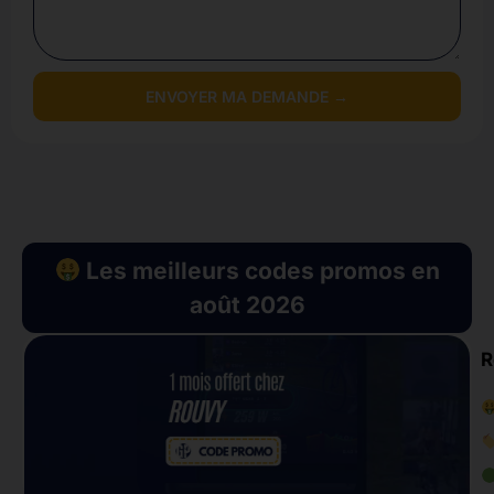
ENVOYER MA DEMANDE →
Les meilleurs codes promos en
août 2026
R