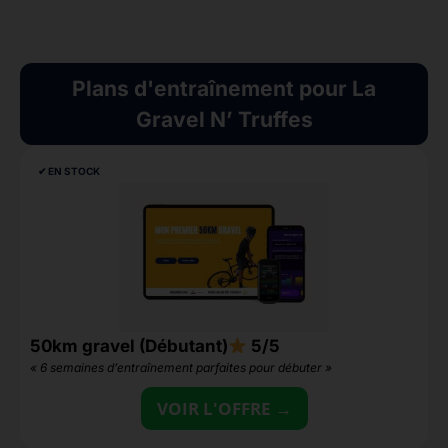
Plans d'entraînement pour La
Gravel N’ Truffes
✔︎ EN STOCK
50km gravel (Débutant)
5/5
3
« 6 semaines d’entraînement parfaites pour débuter »
«
VOIR L'OFFRE →