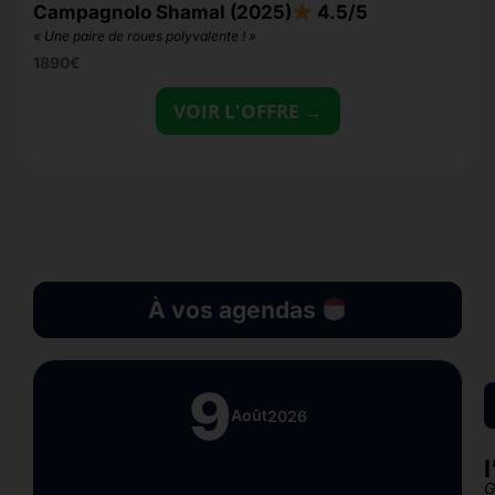
Campagnolo Shamal (2025)
4.5/5
P
« Une paire de roues polyvalente ! »
1890
€
VOIR L'OFFRE →
À vos agendas
9
Août
2026
G