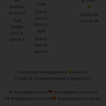
la Tribu™
000€
pratique
Gravel
du gravel
Études de
entre 3
Quel
marché
000 & 5
budget
000€
pour le
Gravel
gravel ?
haut de
gamme
À propos
Nos engagements
Nos avis
Contact & Partenariat
Mentions légales
CGV
Gravelpassion.com
Gravelpassion.de (soon)
Gravelpassion.it (soon)
Gravelpassion.es (soon)