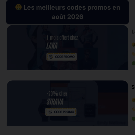
Les meilleurs codes promos en
août 2026
L
S