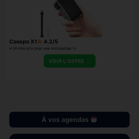
O
Coospo X1
4.2/5
«
« Un mini prix pour une mini pompe ! »
2
VOIR L'OFFRE →
À vos agendas