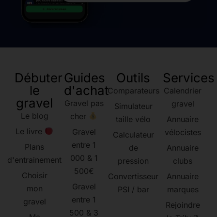
Débuter
Guides
Outils
Services
le
d'achat
Comparateurs
Calendrier
gravel
Gravel pas
gravel
Simulateur
Le blog
cher
taille vélo
Annuaire
Le livre
Gravel
vélocistes
Calculateur
entre 1
Plans
de
Annuaire
000 & 1
d'entrainement
pression
clubs
500€
Choisir
Convertisseur
Annuaire
Gravel
mon
PSI / bar
marques
entre 1
gravel
Rejoindre
500 & 3
Ma