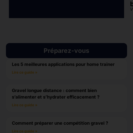
V
Préparez-vous
Les 5 meilleures applications pour home trainer
Lire ce guide »
Gravel longue distance : comment bien
s’alimenter et s’hydrater efficacement ?
Lire ce guide »
Comment préparer une compétition gravel ?
Lire ce guide »