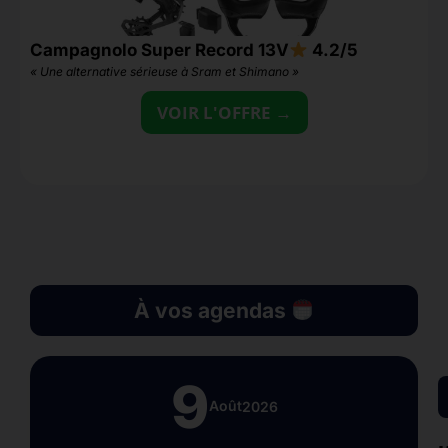
Campagnolo Super Record 13V
4.2/5
M
« Une alternative sérieuse à Sram et Shimano »
«
VOIR L'OFFRE →
À vos agendas
9
Août
2026