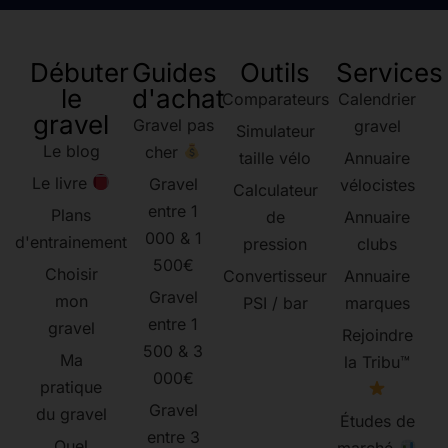
Débuter
Guides
Outils
Services
le
d'achat
Comparateurs
Calendrier
gravel
Gravel pas
gravel
Simulateur
Le blog
cher
taille vélo
Annuaire
Le livre
Gravel
vélocistes
Calculateur
entre 1
Plans
de
Annuaire
000 & 1
d'entrainement
pression
clubs
500€
Choisir
Convertisseur
Annuaire
Gravel
mon
PSI / bar
marques
entre 1
gravel
Rejoindre
500 & 3
Ma
la Tribu™
000€
pratique
Gravel
du gravel
Études de
entre 3
Quel
marché