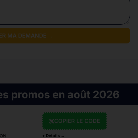
ER MA DEMANDE →
es promos en août 2026
COPIER LE CODE
ION
+ Détails →