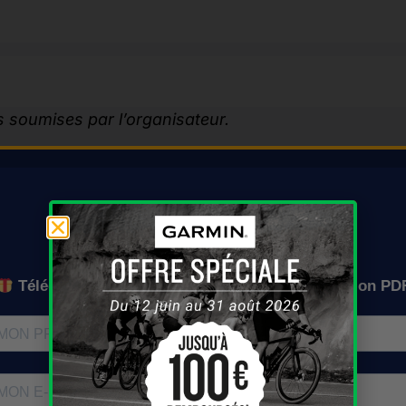
 soumises par l’organisateur.
DF)
Mettre à jour cette fiche
On vous l'envoie où ?
Téléchargez gratuitement le calendrier en version PD
Ce contenu vous a aidé ?
Faites-le découvrir à d’autres cyclistes !
ements-calendrier-gravel/la-route-verte/