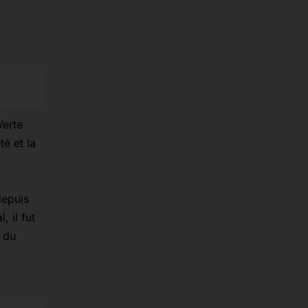
Verte
é et la
depuis
 il fut
e du