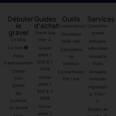
Débuter
Guides
Outils
Services
le
d'achat
Comparateurs
Calendrier
gravel
Gravel pas
gravel
Simulateur
Le blog
cher
taille vélo
Annuaire
Le livre
Gravel
vélocistes
Calculateur
entre 1
Plans
de
Annuaire
000 & 1
d'entrainement
pression
clubs
500€
Choisir
Convertisseur
Annuaire
Gravel
mon
PSI / bar
marques
entre 1
gravel
Rejoindre
500 & 3
Ma
la Tribu™
000€
pratique
Gravel
du gravel
Études de
entre 3
Quel