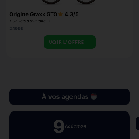
S
Origine Graxx GTO
4.3/5
« Un vélo à tout faire ! »
2499
€
VOIR L'OFFRE →
À vos agendas
9
Août
2026