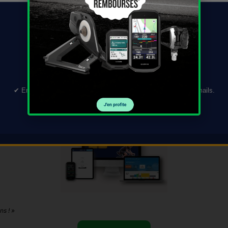
TÉLÉCHARGER →
pour Initiation à la navigat
✔︎ En validant ce formulaire, vous acceptez de recevoir nos e-mails.
Désinscription en 1 clic.
ns ! »