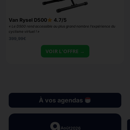
Van Rysel D500
4.7/5
B
« Le D500 rend accessible au plus grand nombre l’expérience du
«
cyclisme virtuel ! »
399,99
€
VOIR L'OFFRE →
À vos agendas
9
Août
2026