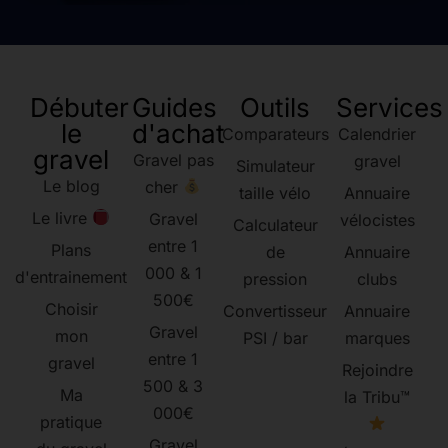
Débuter
Guides
Outils
Services
le
d'achat
Comparateurs
Calendrier
gravel
Gravel pas
gravel
Simulateur
Le blog
cher
taille vélo
Annuaire
Le livre
Gravel
vélocistes
Calculateur
entre 1
Plans
de
Annuaire
000 & 1
d'entrainement
pression
clubs
500€
Choisir
Convertisseur
Annuaire
Gravel
mon
PSI / bar
marques
entre 1
gravel
Rejoindre
500 & 3
Ma
la Tribu™
000€
pratique
Gravel