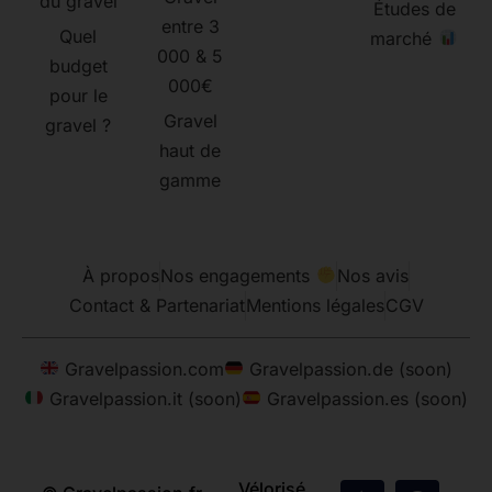
du gravel
Études de
entre 3
Quel
marché
000 & 5
budget
000€
pour le
Gravel
gravel ?
haut de
gamme
À propos
Nos engagements
Nos avis
Contact & Partenariat
Mentions légales
CGV
Gravelpassion.com
Gravelpassion.de (soon)
Gravelpassion.it (soon)
Gravelpassion.es (soon)
Vélorisé