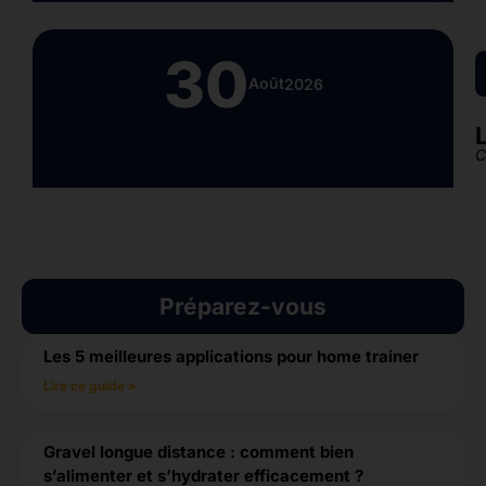
30
Août
2026
C
Préparez-vous
Les 5 meilleures applications pour home trainer
Lire ce guide »
Gravel longue distance : comment bien
s’alimenter et s’hydrater efficacement ?