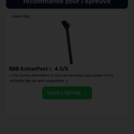
recommande pour l'épreuve
✔︎ EN STOCK
BBB ActionPost
4.5/5
Z
« Une bonne alternative si vous ne souhaitez pas passer à une
«
véritable tige de selle suspendue. »
VOIR L'OFFRE →