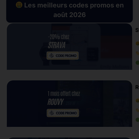
Les meilleurs codes promos en
août 2026
S
R