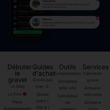
Débuter
Guides
Outils
Services
le
d'achat
Comparateurs
Calendrier
gravel
Gravel pas
gravel
Simulateur
Le blog
cher
taille vélo
Annuaire
Le livre
Gravel
vélocistes
Calculateur
entre 1
Plans
de
Annuaire
000 & 1
d'entrainement
pression
clubs