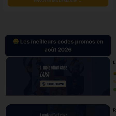
ENVOYER MA DEMANDE →
Les meilleurs codes promos en
août 2026
L
R