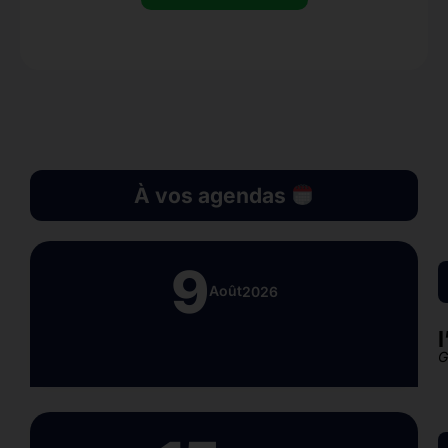
À vos agendas
9
Août
2026
G