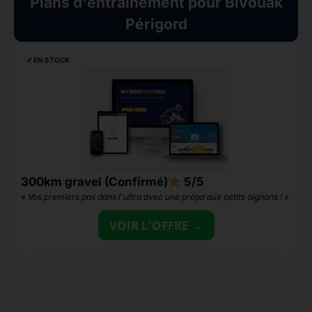
Plans d'entraînement pour Bivouak
Périgord
✔︎ EN STOCK
300km gravel (Confirmé)
5/5
1
« Vos premiers pas dans l’ultra avec une prépa aux petits oignons ! »
«
VOIR L'OFFRE →