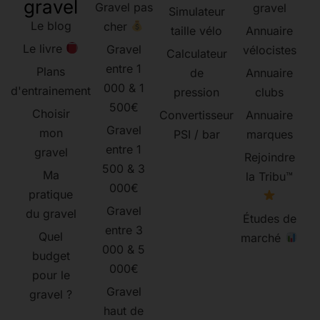
gravel
Gravel pas
gravel
Simulateur
Le blog
cher
taille vélo
Annuaire
Le livre
Gravel
vélocistes
Calculateur
entre 1
Plans
de
Annuaire
000 & 1
d'entrainement
pression
clubs
500€
Choisir
Convertisseur
Annuaire
Gravel
mon
PSI / bar
marques
entre 1
gravel
Rejoindre
500 & 3
Ma
la Tribu™
000€
pratique
Gravel
du gravel
Études de
entre 3
Quel
marché
000 & 5
budget
000€
pour le
Gravel
gravel ?
haut de