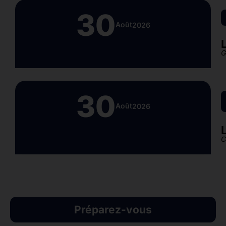
30
Août
2026
G
30
Août
2026
C
Préparez-vous