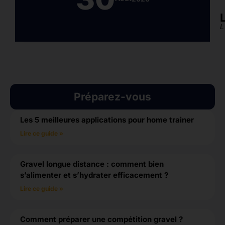
L
Préparez-vous
Les 5 meilleures applications pour home trainer
Lire ce guide »
Gravel longue distance : comment bien
s’alimenter et s’hydrater efficacement ?
Lire ce guide »
Comment préparer une compétition gravel ?