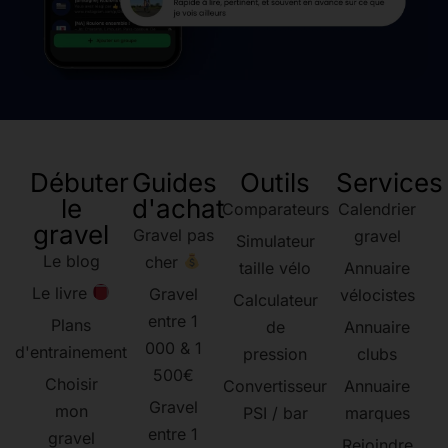
Débuter
Guides
Outils
Services
le
d'achat
Comparateurs
Calendrier
gravel
Gravel pas
gravel
Simulateur
Le blog
cher
taille vélo
Annuaire
Le livre
Gravel
vélocistes
Calculateur
entre 1
Plans
de
Annuaire
000 & 1
d'entrainement
pression
clubs
500€
Choisir
Convertisseur
Annuaire
Gravel
mon
PSI / bar
marques
entre 1
gravel
Rejoindre