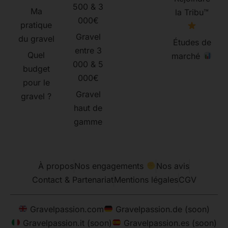
500 & 3
Ma
la Tribu™
000€
pratique
Gravel
du gravel
Études de
entre 3
Quel
marché
000 & 5
budget
000€
pour le
Gravel
gravel ?
haut de
gamme
À propos
Nos engagements
Nos avis
Contact & Partenariat
Mentions légales
CGV
Gravelpassion.com
Gravelpassion.de (soon)
Gravelpassion.it (soon)
Gravelpassion.es (soon)