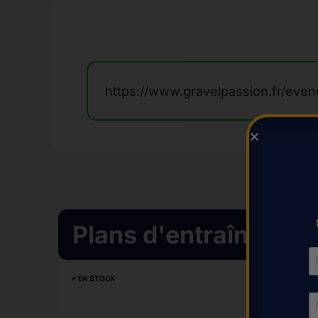
https://www.gravelpassion.fr/even
Plans d'entraînement
✔︎ EN STOCK