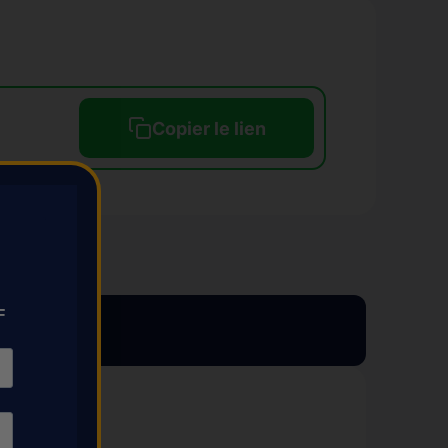
Copier le lien
F
✔︎ EN STOCK