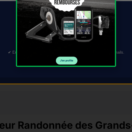
TÉLÉCHARGER →
✔︎ En validant ce formulaire, vous acceptez de recevoir nos e-mails.
Désinscription en 1 clic.
VOIR L'OFFRE →
teur Randonnée des Grands-