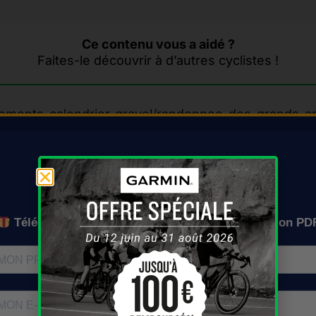
Ce contenu vous a aidé ?
Faites-le découvrir à d’autres cyclistes !
On vous l'envoie où ?
Téléchargez gratuitement le calendrier en version PD
t pour Randonnée des Gran