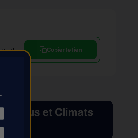
https://www.gravelpassion.fr/evenements-calendrier-gravel/randonnee-des-grands-crus-et-climats-de-bourgogne/
Copier le lien
F
ds-Crus et Climats