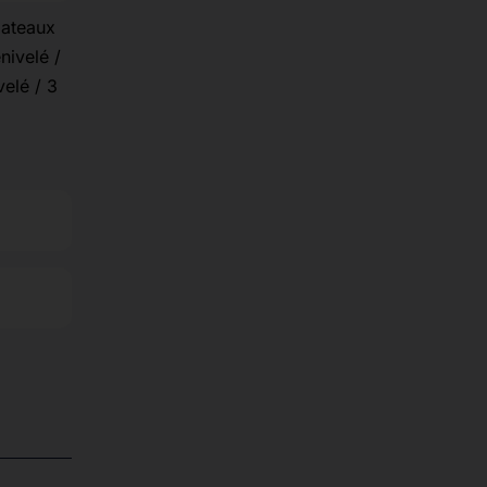
lateaux
nivelé /
velé / 3