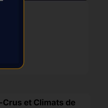
✔︎ EN STOCK
300km gra
« Vos premie
Crus et Climats de