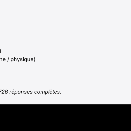
l
gne / physique)
1726 réponses complètes.