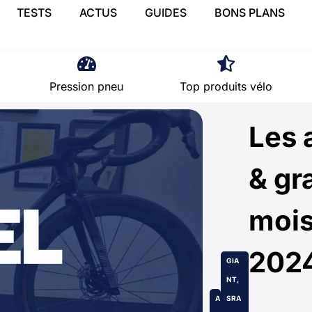
TESTS
ACTUS
GUIDES
BONS PLANS
Pression pneu
Top produits vélo
Les 
& gr
mois
202
GIA
NT
,
A
SRA