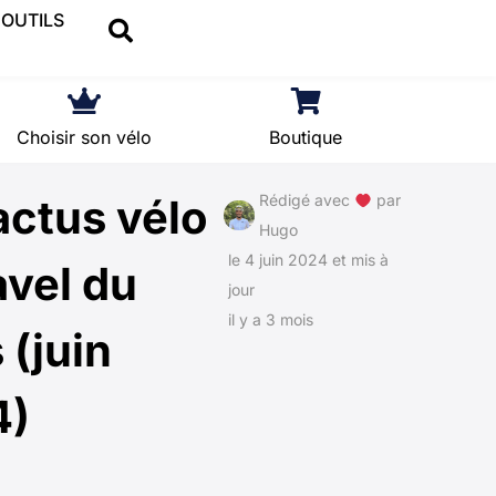
OUTILS
Choisir son vélo
Boutique
actus vélo
Rédigé avec
par
Hugo
le 4 juin 2024 et mis à
avel du
jour
il y a 3 mois
 (juin
4)