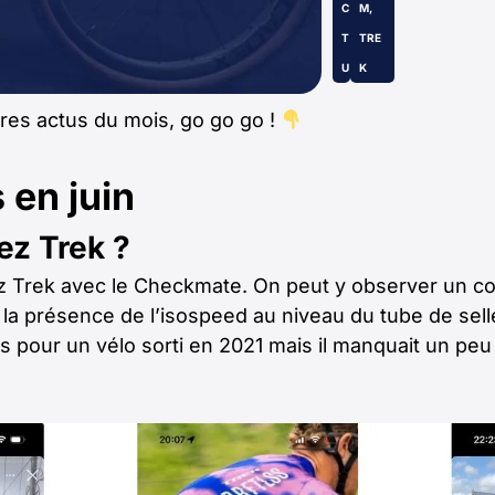
C
M
,
T
TRE
U
K
ères actus du mois, go go go !
en juin
ez Trek ?
 Trek avec le Checkmate. On peut y observer un co
 présence de l’isospeed au niveau du tube de selle.
pour un vélo sorti en 2021 mais il manquait un peu d